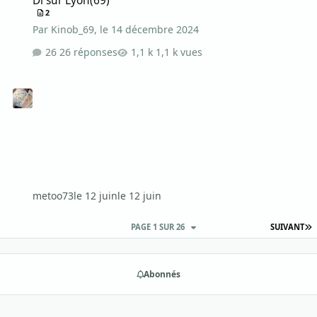
Dl sur Lyon(69)
2
Par
Kinob_69
,
le 14 décembre 2024
26 réponses
1,1 k vues
metoo73
le 12 juin
le 12 juin
D
PAGE 1 SUR 26
SUIVANT
Abonnés