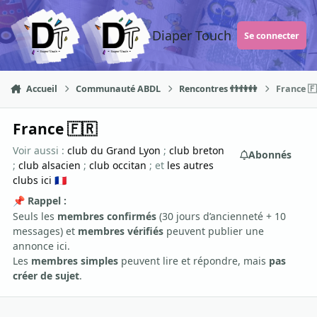
Aller au contenu
Diaper Touch
Se connecter
Accueil
Communauté ABDL
Rencontres 👬👫👭
France 
France 🇫🇷
Voir aussi :
club du Grand Lyon
;
club breton
Abonnés
;
club alsacien
;
club occitan
; et
les autres
clubs ici
🇫🇷
Rappel :
📌
Seuls les
membres confirmés
(30 jours d’ancienneté + 10
messages) et
membres vérifiés
peuvent publier une
annonce ici.
Les
membres simples
peuvent lire et répondre, mais
pas
créer de sujet
.