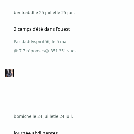
bentoabdl
le 25 juillet
le 25 juil.
2 camps d'été dans l'ouest
2 camps d'été dans l'ouest
Par
daddyspirit56
,
le 5 mai
7 réponses
351 vues
bbmichel
le 24 juillet
le 24 juil.
Journée abdl nantes
Journée abdl nantes