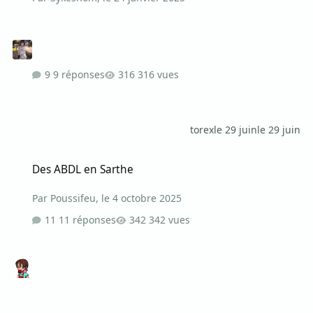
9 réponses
316 vues
torex
le 29 juin
le 29 juin
Des ABDL en Sarthe
Des ABDL en Sarthe
Par
Poussifeu
,
le 4 octobre 2025
11 réponses
342 vues