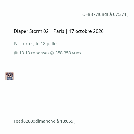
TOFBB77
lundi à 07:37
4 j
Diaper Storm 02 | Paris | 17 octobre 2026
Diaper Storm 02 | Paris | 17 octobre 2026
Par
ntrms
,
le 18 juillet
13 réponses
358 vues
Feed02830
dimanche à 18:05
5 j
Rencontre en Bourgogne Franche-Comté