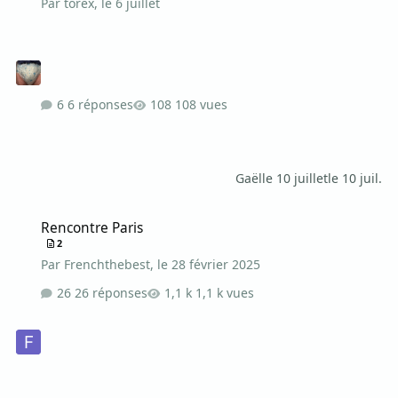
Par
torex
,
le 6 juillet
6 réponses
108 vues
Gaël
le 10 juillet
le 10 juil.
Rencontre Paris
Rencontre Paris
2
Par
Frenchthebest
,
le 28 février 2025
26 réponses
1,1 k vues