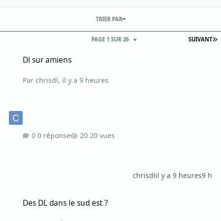
TRIER PAR
D
PAGE 1 SUR 26
SUIVANT
Dl sur amiens
Dl sur amiens
Par
chrisdl
,
il y a 9 heures
0 réponse
20 vues
chrisdl
il y a 9 heures
9 h
Des DL dans le sud est ?
Des DL dans le sud est ?