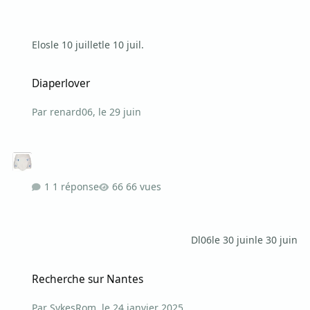
Elos
le 10 juillet
le 10 juil.
Diaperlover
Diaperlover
Par
renard06
,
le 29 juin
1 réponse
66 vues
Dl06
le 30 juin
le 30 juin
Recherche sur Nantes
Recherche sur Nantes
Par
SykesRom
,
le 24 janvier 2025