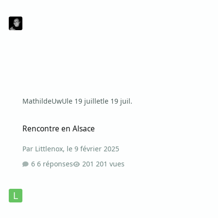
MathildeUwU
le 19 juillet
le 19 juil.
Rencontre en Alsace
Rencontre en Alsace
Par
Littlenox
,
le 9 février 2025
6 réponses
201 vues