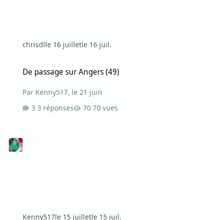
chrisdl
le 16 juillet
le 16 juil.
De passage sur Angers (49)
De passage sur Angers (49)
Par
Kenny517
,
le 21 juin
3 réponses
70 vues
Kenny517
le 15 juillet
le 15 juil.