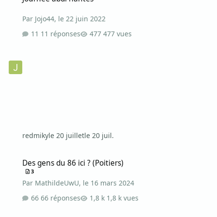
Par
Jojo44
,
le 22 juin 2022
11 réponses
477 vues
redmiky
le 20 juillet
le 20 juil.
Des gens du 86 ici ? (Poitiers)
Des gens du 86 ici ? (Poitiers)
3
Par
MathildeUwU
,
le 16 mars 2024
66 réponses
1,8 k vues