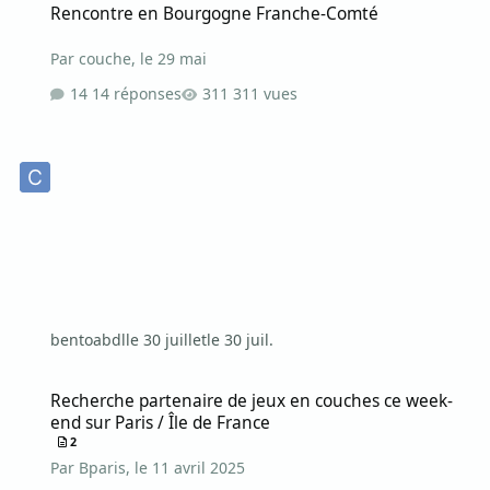
Rencontre en Bourgogne Franche-Comté
Par
couche
,
le 29 mai
14 réponses
311 vues
bentoabdl
le 30 juillet
le 30 juil.
Recherche partenaire de jeux en couches ce week-end sur Paris / Î
Recherche partenaire de jeux en couches ce week-
end sur Paris / Île de France
2
Par
Bparis
,
le 11 avril 2025