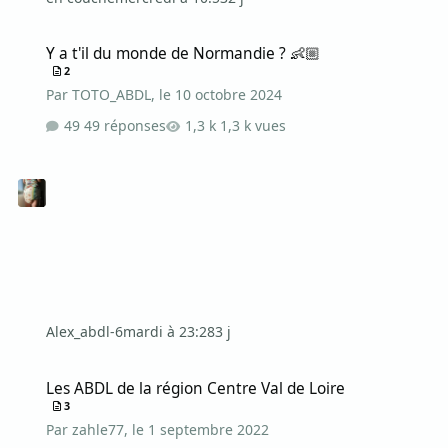
Y a t'il du monde de Normandie ? 👶🏼
Y a t'il du monde de Normandie ? 👶🏼
2
Par
TOTO_ABDL
,
le 10 octobre 2024
49 réponses
1,3 k vues
Alex_abdl-6
mardi à 23:28
3 j
Les ABDL de la région Centre Val de Loire
Les ABDL de la région Centre Val de Loire
3
Par
zahle77
,
le 1 septembre 2022