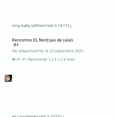
sissy baby soft
mercredi à 14:17
2 j
Rencontre DL Nord pas de calais
Rencontre DL Nord pas de calais
2
Par
diaperlover94
,
le 22 septembre 2025
41 réponses
1,2 k vues
en couche
mercredi à 10:53
2 j