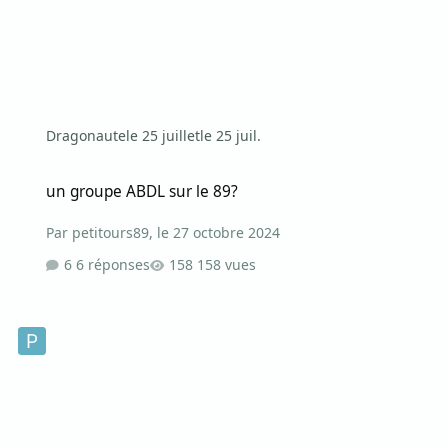
Dragonaute
le 25 juillet
le 25 juil.
un groupe ABDL sur le 89?
un groupe ABDL sur le 89?
Par
petitours89
,
le 27 octobre 2024
6 réponses
158 vues