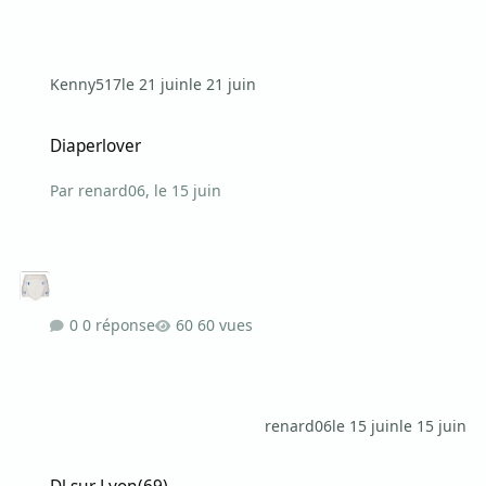
Kenny517
le 21 juin
le 21 juin
Diaperlover
Diaperlover
Par
renard06
,
le 15 juin
0 réponse
60 vues
renard06
le 15 juin
le 15 juin
Dl sur Lyon(69)