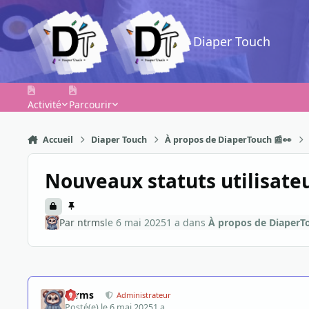
Aller au contenu
Diaper Touch
Activité
Parcourir
Accueil
Diaper Touch
À propos de DiaperTouch 📰👀
Nouveaux statuts utilisate
Par
ntrms
le 6 mai 2025
1 a
dans
À propos de DiaperT
ntrms
Administrateur
Posté(e)
le 6 mai 2025
1 a