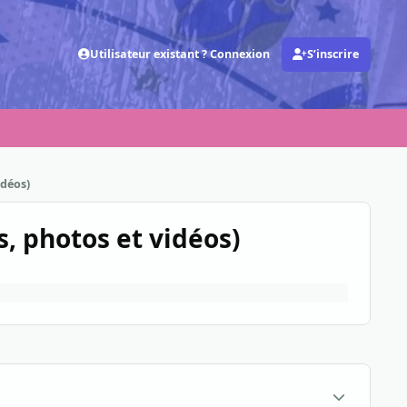
Utilisateur existant ? Connexion
S’inscrire
idéos)
, photos et vidéos)
Statistiques d