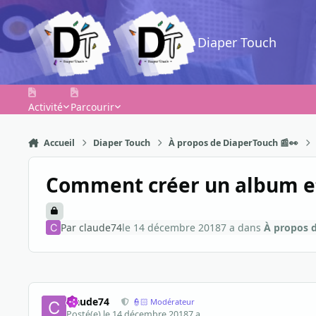
Aller au contenu
Diaper Touch
Activité
Parcourir
Accueil
Diaper Touch
À propos de DiaperTouch 📰👀
Comment créer un album et 
Par
claude74
le 14 décembre 2018
7 a
dans
À propos d
claude74
👮🏻 Modérateur
Posté(e)
le 14 décembre 2018
7 a